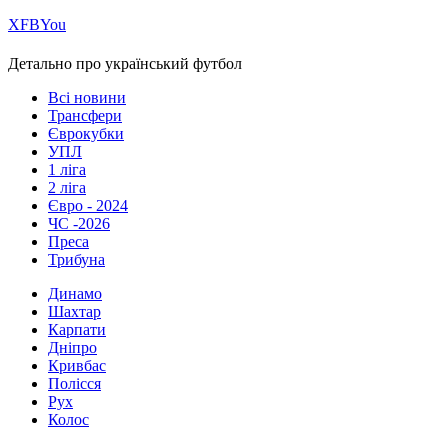
Х
FB
You
Детально про український футбол
Всі новини
Трансфери
Єврокубки
УПЛ
1 ліга
2 ліга
Євро - 2024
ЧС -2026
Преса
Трибуна
Динамо
Шахтар
Карпати
Дніпро
Кривбас
Полісся
Рух
Колос