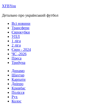
Х
FB
You
Детально про український футбол
Всі новини
Трансфери
Єврокубки
УПЛ
1 ліга
2 ліга
Євро - 2024
ЧС -2026
Преса
Трибуна
Динамо
Шахтар
Карпати
Дніпро
Кривбас
Полісся
Рух
Колос