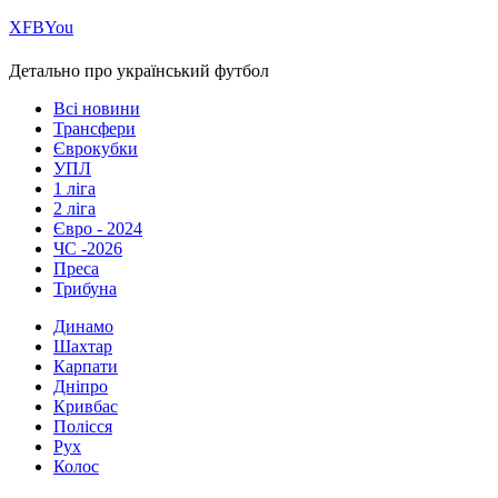
Х
FB
You
Детально про український футбол
Всі новини
Трансфери
Єврокубки
УПЛ
1 ліга
2 ліга
Євро - 2024
ЧС -2026
Преса
Трибуна
Динамо
Шахтар
Карпати
Дніпро
Кривбас
Полісся
Рух
Колос