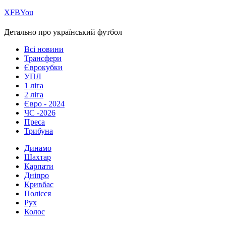
Х
FB
You
Детально про український футбол
Всі новини
Трансфери
Єврокубки
УПЛ
1 ліга
2 ліга
Євро - 2024
ЧС -2026
Преса
Трибуна
Динамо
Шахтар
Карпати
Дніпро
Кривбас
Полісся
Рух
Колос