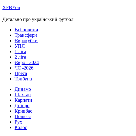
Х
FB
You
Детально про український футбол
Всі новини
Трансфери
Єврокубки
УПЛ
1 ліга
2 ліга
Євро - 2024
ЧС -2026
Преса
Трибуна
Динамо
Шахтар
Карпати
Дніпро
Кривбас
Полісся
Рух
Колос