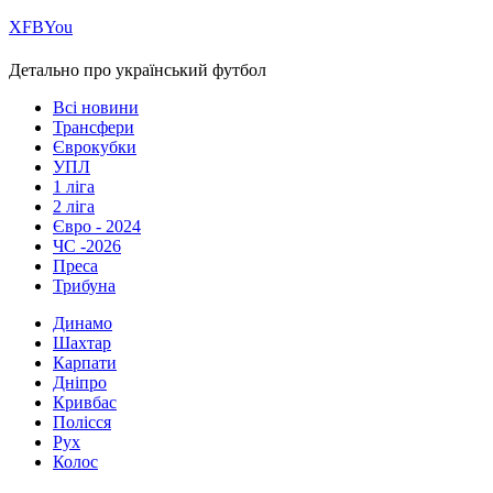
Х
FB
You
Детально про український футбол
Всі новини
Трансфери
Єврокубки
УПЛ
1 ліга
2 ліга
Євро - 2024
ЧС -2026
Преса
Трибуна
Динамо
Шахтар
Карпати
Дніпро
Кривбас
Полісся
Рух
Колос