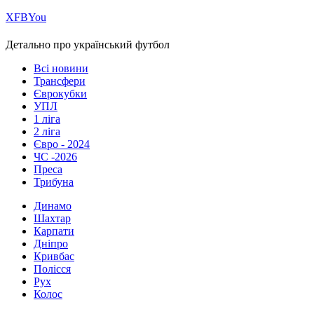
Х
FB
You
Детально про український футбол
Всі новини
Трансфери
Єврокубки
УПЛ
1 ліга
2 ліга
Євро - 2024
ЧС -2026
Преса
Трибуна
Динамо
Шахтар
Карпати
Дніпро
Кривбас
Полісся
Рух
Колос