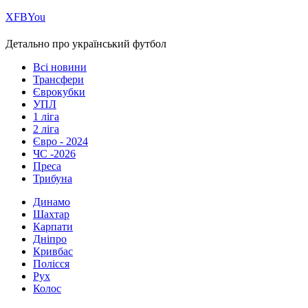
Х
FB
You
Детально про український футбол
Всі новини
Трансфери
Єврокубки
УПЛ
1 ліга
2 ліга
Євро - 2024
ЧС -2026
Преса
Трибуна
Динамо
Шахтар
Карпати
Дніпро
Кривбас
Полісся
Рух
Колос