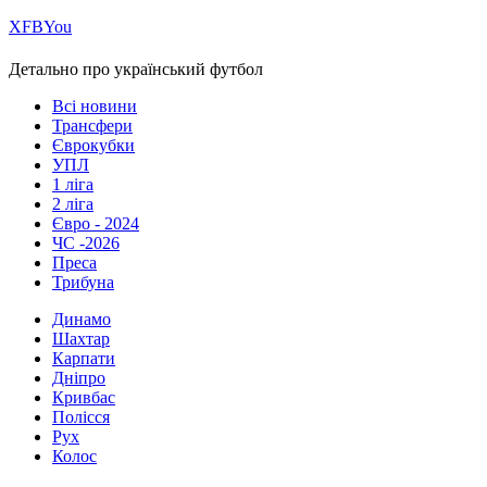
Х
FB
You
Детально про український футбол
Всі новини
Трансфери
Єврокубки
УПЛ
1 ліга
2 ліга
Євро - 2024
ЧС -2026
Преса
Трибуна
Динамо
Шахтар
Карпати
Дніпро
Кривбас
Полісся
Рух
Колос