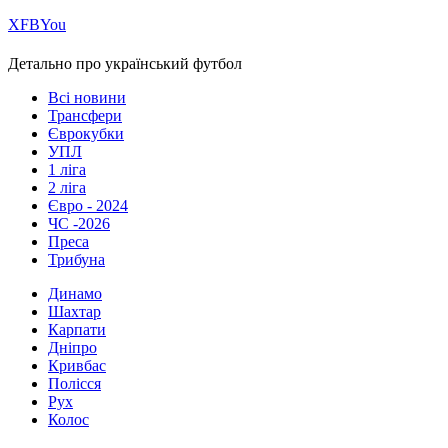
Х
FB
You
Детально про український футбол
Всі новини
Трансфери
Єврокубки
УПЛ
1 ліга
2 ліга
Євро - 2024
ЧС -2026
Преса
Трибуна
Динамо
Шахтар
Карпати
Дніпро
Кривбас
Полісся
Рух
Колос