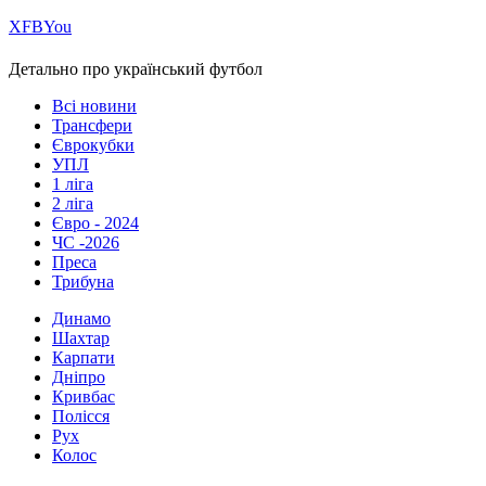
Х
FB
You
Детально про український футбол
Всі новини
Трансфери
Єврокубки
УПЛ
1 ліга
2 ліга
Євро - 2024
ЧС -2026
Преса
Трибуна
Динамо
Шахтар
Карпати
Дніпро
Кривбас
Полісся
Рух
Колос