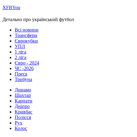
Х
FB
You
Детально про український футбол
Всі новини
Трансфери
Єврокубки
УПЛ
1 ліга
2 ліга
Євро - 2024
ЧС -2026
Преса
Трибуна
Динамо
Шахтар
Карпати
Дніпро
Кривбас
Полісся
Рух
Колос