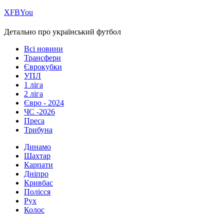
Х
FB
You
Детально про український футбол
Всі новини
Трансфери
Єврокубки
УПЛ
1 ліга
2 ліга
Євро - 2024
ЧС -2026
Преса
Трибуна
Динамо
Шахтар
Карпати
Дніпро
Кривбас
Полісся
Рух
Колос