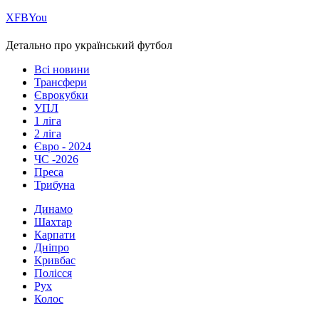
Х
FB
You
Детально про український футбол
Всі новини
Трансфери
Єврокубки
УПЛ
1 ліга
2 ліга
Євро - 2024
ЧС -2026
Преса
Трибуна
Динамо
Шахтар
Карпати
Дніпро
Кривбас
Полісся
Рух
Колос