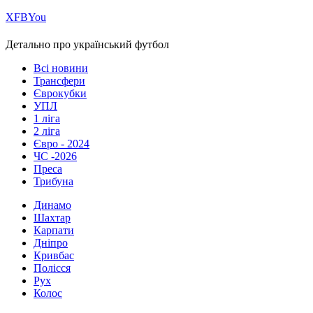
Х
FB
You
Детально про український футбол
Всі новини
Трансфери
Єврокубки
УПЛ
1 ліга
2 ліга
Євро - 2024
ЧС -2026
Преса
Трибуна
Динамо
Шахтар
Карпати
Дніпро
Кривбас
Полісся
Рух
Колос