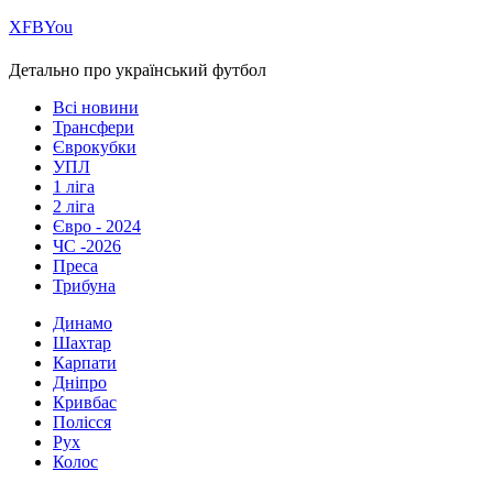
Х
FB
You
Детально про український футбол
Всі новини
Трансфери
Єврокубки
УПЛ
1 ліга
2 ліга
Євро - 2024
ЧС -2026
Преса
Трибуна
Динамо
Шахтар
Карпати
Дніпро
Кривбас
Полісся
Рух
Колос