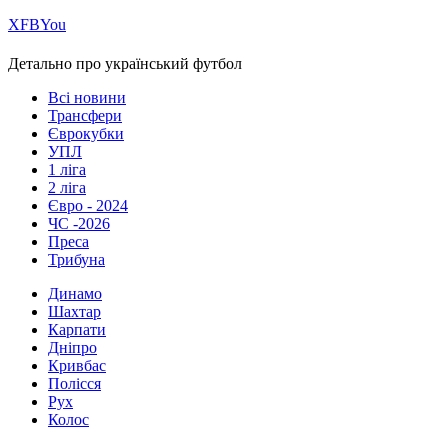
Х
FB
You
Детально про український футбол
Всі новини
Трансфери
Єврокубки
УПЛ
1 ліга
2 ліга
Євро - 2024
ЧС -2026
Преса
Трибуна
Динамо
Шахтар
Карпати
Дніпро
Кривбас
Полісся
Рух
Колос