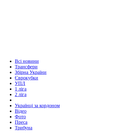
Всі новини
Трансфери
Збірна України
Єврокубки
УПЛ
1 ліга
2 ліга
Українці за кордоном
Відео
Фото
Преса
Трибуна