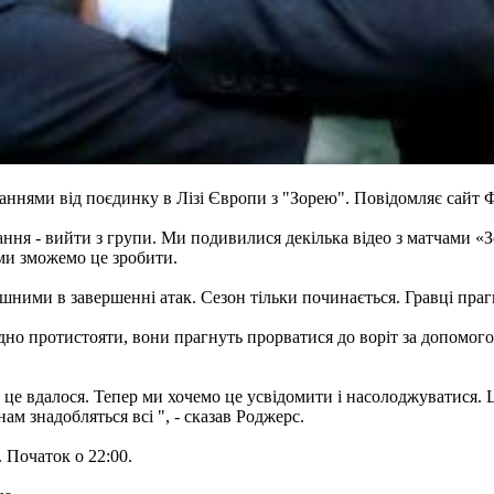
аннями від поєдинку в Лізі Європи з "Зорею". Повідомляє сайт 
ння - вийти з групи. Ми подивилися декілька відео з матчами «З
ми зможемо це зробити.
шними в завершенні атак. Сезон тільки починається. Гравці праг
адно протистояти, вони прагнуть прорватися до воріт за допомог
це вдалося. Тепер ми хочемо це усвідомити і насолоджуватися. Це
м знадобляться всі ", - сказав Роджерс.
. Початок о 22:00.