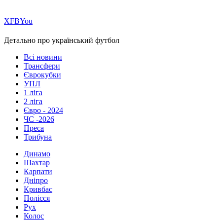
Х
FB
You
Детально про український футбол
Всі новини
Трансфери
Єврокубки
УПЛ
1 ліга
2 ліга
Євро - 2024
ЧС -2026
Преса
Трибуна
Динамо
Шахтар
Карпати
Дніпро
Кривбас
Полісся
Рух
Колос