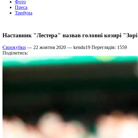
Фото
Преса
Трибуна
Наставник "Лестера" назвав головні козирі "Зорі
Єврокубки
— 22 жовтня 2020 —
kendu19
Переглядів: 1559
Поділитись: