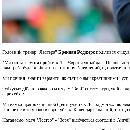
Головний тренер "Лестера"
Брендан Роджерс
поділився очікув
"Ми постараємося пройти в Лізі Європи якнайдалі. Перше завда
нам треба буде вирішити це питання. Упевнений, що тактично 
Ми повинні знайти варіанти, як стати більш креативними і успі
Очікуємо дійсно важкого матчу. У "Зорі" система гри, якій скл
єврокубках.
Ми важко працювали, щоб брати участь в ЛЄ, відмінно, що нам 
раніше не виступали в єврокубках. Календар складний, так що на
Нагадаємо, матч "Лестер" - "Зоря" відбудеться сьогодні в Англії