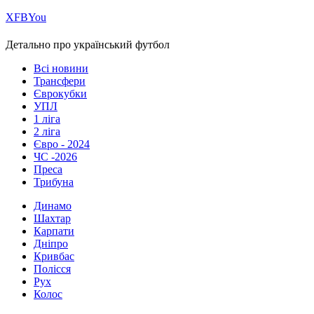
Х
FB
You
Детально про український футбол
Всі новини
Трансфери
Єврокубки
УПЛ
1 ліга
2 ліга
Євро - 2024
ЧС -2026
Преса
Трибуна
Динамо
Шахтар
Карпати
Дніпро
Кривбас
Полісся
Рух
Колос