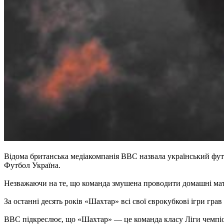
Відома британська медіакомпанія BBC назвала український фут
Футбол Україна.
Незважаючи на те, що команда змушена проводити домашні матчі 
За останні десять років «Шахтар» всі свої єврокубкові ігри грав
BBC підкреслює, що «Шахтар» — це команда класу Ліги чемпіонів