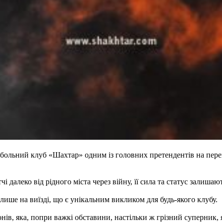
больний клуб «Шахтар» одним із головних претендентів на пере
далеко від рідного міста через війну, її сила та статус залишаю
 лише на виїзді, що є унікальним викликом для будь-якого клубу.
, яка, попри важкі обставини, настільки ж грізний суперник, як