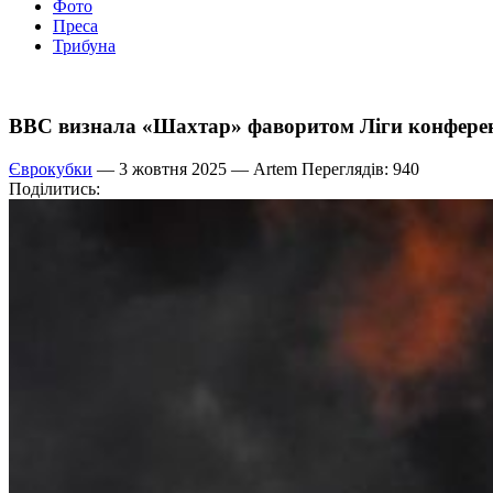
Фото
Преса
Трибуна
BBC визнала «Шахтар» фаворитом Ліги конфере
Єврокубки
— 3 жовтня 2025 —
Artem
Переглядів: 940
Поділитись: