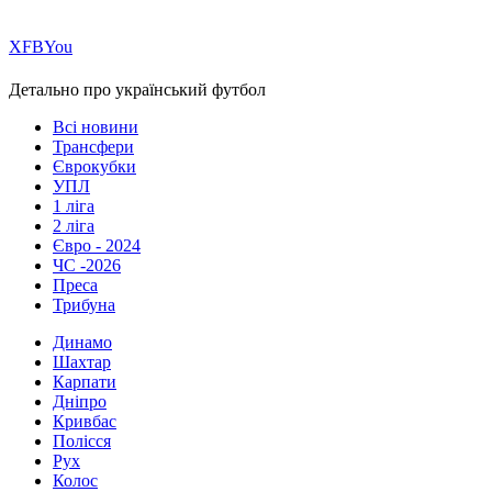
Х
FB
You
Детально про український футбол
Всі новини
Трансфери
Єврокубки
УПЛ
1 ліга
2 ліга
Євро - 2024
ЧС -2026
Преса
Трибуна
Динамо
Шахтар
Карпати
Дніпро
Кривбас
Полісся
Рух
Колос