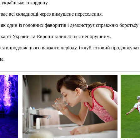
 українського кордону.
уває всі складнощі через вимушене переселення.
як один із головних фаворитів і демонструє справжню боротьбу з
ій карті України та Європи залишається непорушним.
ся впродовж цього важкого періоду, і клуб готовий продовжувати
на.