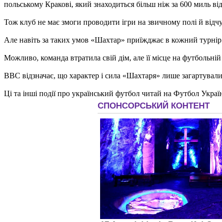
польському Кракові, який знаходиться більш ніж за 600 миль від
Тож клуб не має змоги проводити ігри на звичному полі й відч
Але навіть за таких умов «Шахтар» приїжджає в кожний турнір 
Можливо, команда втратила свій дім, але її місце на футбольн
BBC відзначає, що характер і сила «Шахтаря» лише загартували
Ці та інші події про український футбол читай на Футбол Украї