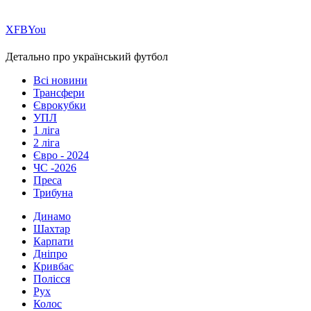
Х
FB
You
Детально про український футбол
Всі новини
Трансфери
Єврокубки
УПЛ
1 ліга
2 ліга
Євро - 2024
ЧС -2026
Преса
Трибуна
Динамо
Шахтар
Карпати
Дніпро
Кривбас
Полісся
Рух
Колос