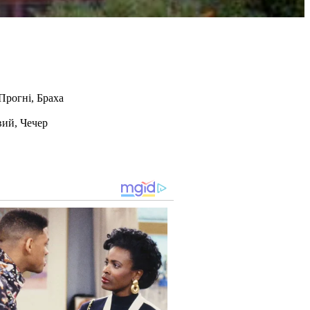
Прогні, Браха
вий, Чечер