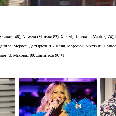
Аликаев 46), Алмуча (Манука 83), Халачі, Попович (Малінді 74), 
 Данило, Мораес (Дегтярьов 70), Лазіч, Морозюк, Мкртчян, Польо
дрі 73, Макрідіс 88, Димитров 90 +1