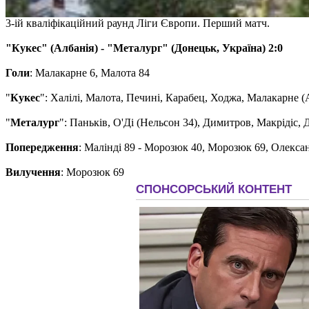
3-ій кваліфікаційний раунд Ліги Європи. Перший матч.
"Кукес" (Албанія) - "Металург" (Донецьк, Україна) 2:0
Голи
: Малакарне 6, Малота 84
"
Кукес
": Халілі, Малота, Печині, Карабец, Ходжа, Малакарне (
"
Металург
": Паньків, О'Ді (Нельсон 34), Димитров, Макрідіс,
Попередження
: Малінді 89 - Морозюк 40, Морозюк 69, Олексан
Вилучення
: Морозюк 69