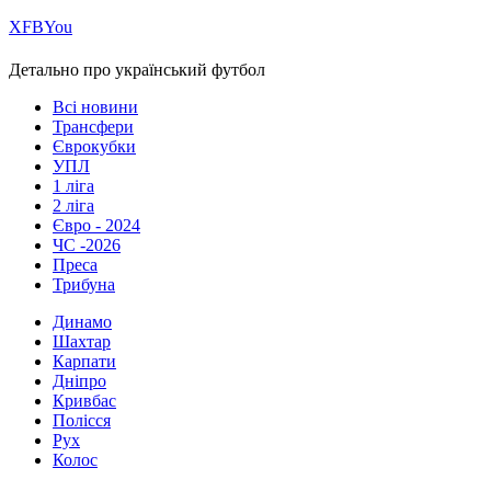
Х
FB
You
Детально про український футбол
Всі новини
Трансфери
Єврокубки
УПЛ
1 ліга
2 ліга
Євро - 2024
ЧС -2026
Преса
Трибуна
Динамо
Шахтар
Карпати
Дніпро
Кривбас
Полісся
Рух
Колос