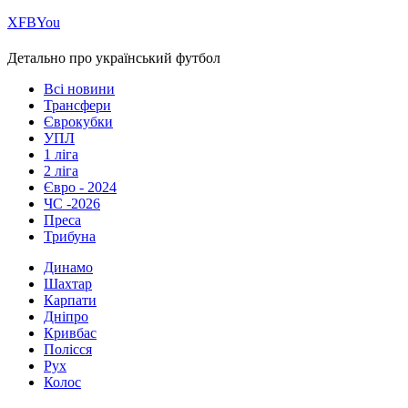
Х
FB
You
Детально про український футбол
Всі новини
Трансфери
Єврокубки
УПЛ
1 ліга
2 ліга
Євро - 2024
ЧС -2026
Преса
Трибуна
Динамо
Шахтар
Карпати
Дніпро
Кривбас
Полісся
Рух
Колос