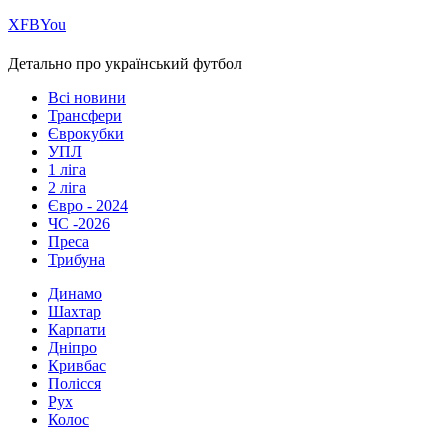
Х
FB
You
Детально про український футбол
Всі новини
Трансфери
Єврокубки
УПЛ
1 ліга
2 ліга
Євро - 2024
ЧС -2026
Преса
Трибуна
Динамо
Шахтар
Карпати
Дніпро
Кривбас
Полісся
Рух
Колос