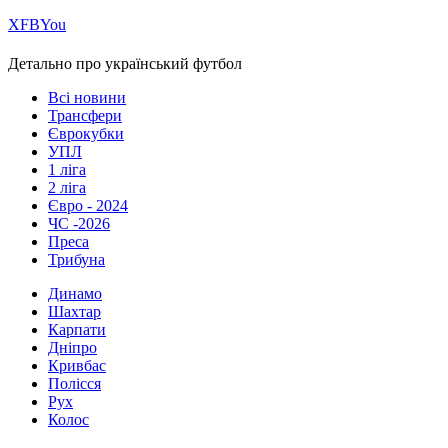
Х
FB
You
Детально про український футбол
Всі новини
Трансфери
Єврокубки
УПЛ
1 ліга
2 ліга
Євро - 2024
ЧС -2026
Преса
Трибуна
Динамо
Шахтар
Карпати
Дніпро
Кривбас
Полісся
Рух
Колос