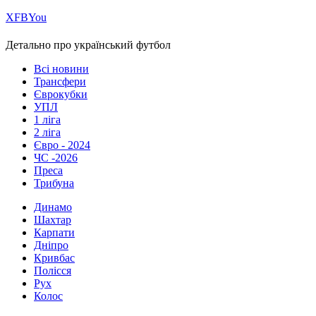
Х
FB
You
Детально про український футбол
Всі новини
Трансфери
Єврокубки
УПЛ
1 ліга
2 ліга
Євро - 2024
ЧС -2026
Преса
Трибуна
Динамо
Шахтар
Карпати
Дніпро
Кривбас
Полісся
Рух
Колос