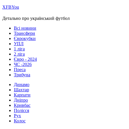
Х
FB
You
Детально про український футбол
Всі новини
Трансфери
Єврокубки
УПЛ
1 ліга
2 ліга
Євро - 2024
ЧС -2026
Преса
Трибуна
Динамо
Шахтар
Карпати
Дніпро
Кривбас
Полісся
Рух
Колос