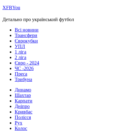
Х
FB
You
Детально про український футбол
Всі новини
Трансфери
Єврокубки
УПЛ
1 ліга
2 ліга
Євро - 2024
ЧС -2026
Преса
Трибуна
Динамо
Шахтар
Карпати
Дніпро
Кривбас
Полісся
Рух
Колос