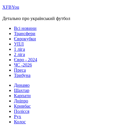
Х
FB
You
Детально про український футбол
Всі новини
Трансфери
Єврокубки
УПЛ
1 ліга
2 ліга
Євро - 2024
ЧС -2026
Преса
Трибуна
Динамо
Шахтар
Карпати
Дніпро
Кривбас
Полісся
Рух
Колос