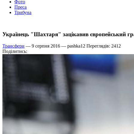
Фото
Преса
Трибуна
Українець "Шахтаря" зацікавив європейський гр
Трансфери
— 9 серпня 2016 —
pashka12
Переглядів: 2412
Поділитись: