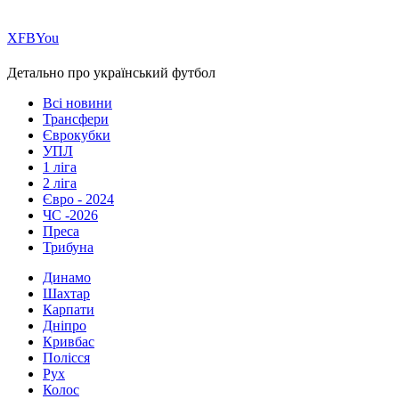
Х
FB
You
Детально про український футбол
Всі новини
Трансфери
Єврокубки
УПЛ
1 ліга
2 ліга
Євро - 2024
ЧС -2026
Преса
Трибуна
Динамо
Шахтар
Карпати
Дніпро
Кривбас
Полісся
Рух
Колос