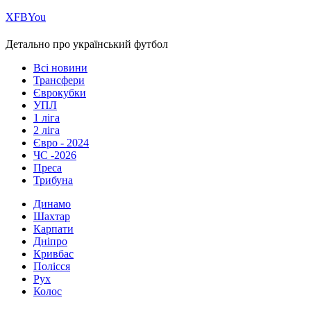
Х
FB
You
Детально про український футбол
Всі новини
Трансфери
Єврокубки
УПЛ
1 ліга
2 ліга
Євро - 2024
ЧС -2026
Преса
Трибуна
Динамо
Шахтар
Карпати
Дніпро
Кривбас
Полісся
Рух
Колос