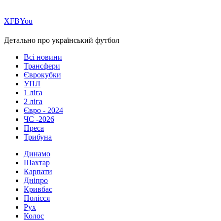
Х
FB
You
Детально про український футбол
Всі новини
Трансфери
Єврокубки
УПЛ
1 ліга
2 ліга
Євро - 2024
ЧС -2026
Преса
Трибуна
Динамо
Шахтар
Карпати
Дніпро
Кривбас
Полісся
Рух
Колос