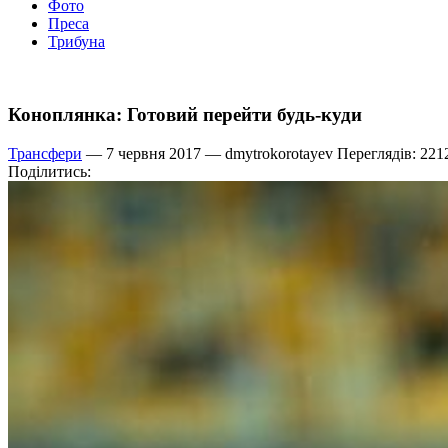
Фото
Преса
Трибуна
Коноплянка: Готовий перейти будь-куди
Трансфери
— 7 червня 2017 —
dmytrokorotayev
Переглядів: 221
Поділитись: