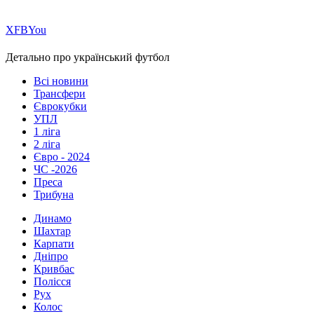
Х
FB
You
Детально про український футбол
Всі новини
Трансфери
Єврокубки
УПЛ
1 ліга
2 ліга
Євро - 2024
ЧС -2026
Преса
Трибуна
Динамо
Шахтар
Карпати
Дніпро
Кривбас
Полісся
Рух
Колос