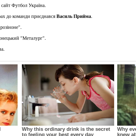
 сайт Футбол Україна.
орах до команди приєднався
Василь Прийма
.
розіноне".
донецький "Металург".
на.