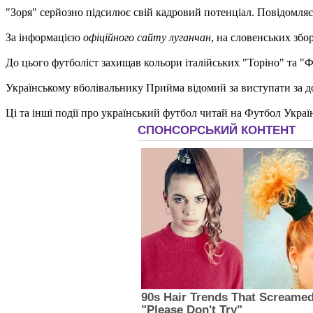
"Зоря" серйозно підсилює свій кадровий потенціал. Повідомляє
За інформацією
офіційного сайту луганчан
, на словенських зб
До цього футболіст захищав кольори італійських "Торіно" та "Ф
Українському вболівальнику Прийма відомий за виступати за 
Ці та інші події про український футбол читай на Футбол Украї