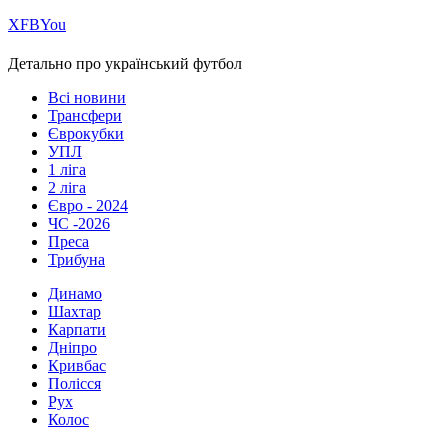
Х
FB
You
Детально про український футбол
Всі новини
Трансфери
Єврокубки
УПЛ
1 ліга
2 ліга
Євро - 2024
ЧС -2026
Преса
Трибуна
Динамо
Шахтар
Карпати
Дніпро
Кривбас
Полісся
Рух
Колос