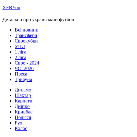
Х
FB
You
Детально про український футбол
Всі новини
Трансфери
Єврокубки
УПЛ
1 ліга
2 ліга
Євро - 2024
ЧС -2026
Преса
Трибуна
Динамо
Шахтар
Карпати
Дніпро
Кривбас
Полісся
Рух
Колос