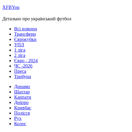
Х
FB
You
Детально про український футбол
Всі новини
Трансфери
Єврокубки
УПЛ
1 ліга
2 ліга
Євро - 2024
ЧС -2026
Преса
Трибуна
Динамо
Шахтар
Карпати
Дніпро
Кривбас
Полісся
Рух
Колос