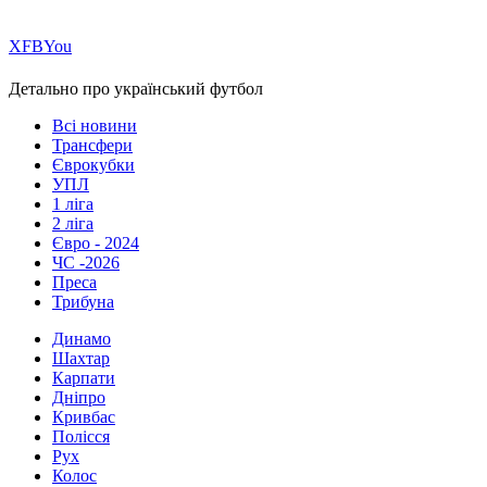
Х
FB
You
Детально про український футбол
Всі новини
Трансфери
Єврокубки
УПЛ
1 ліга
2 ліга
Євро - 2024
ЧС -2026
Преса
Трибуна
Динамо
Шахтар
Карпати
Дніпро
Кривбас
Полісся
Рух
Колос