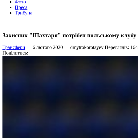
Фото
Преса
Трибуна
Захисник "Шахтаря" потрібен польському клубу
Трансфери
— 6 лютого 2020 —
dmytrokorotayev
Переглядів: 164
Поділитись: