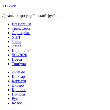
Х
FB
You
Детально про український футбол
Всі новини
Трансфери
Єврокубки
УПЛ
1 ліга
2 ліга
Євро - 2024
ЧС -2026
Преса
Трибуна
Динамо
Шахтар
Карпати
Дніпро
Кривбас
Полісся
Рух
Колос