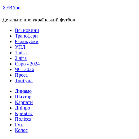
Х
FB
You
Детально про український футбол
Всі новини
Трансфери
Єврокубки
УПЛ
1 ліга
2 ліга
Євро - 2024
ЧС -2026
Преса
Трибуна
Динамо
Шахтар
Карпати
Дніпро
Кривбас
Полісся
Рух
Колос