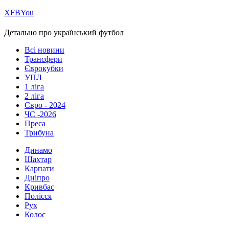
Х
FB
You
Детально про український футбол
Всі новини
Трансфери
Єврокубки
УПЛ
1 ліга
2 ліга
Євро - 2024
ЧС -2026
Преса
Трибуна
Динамо
Шахтар
Карпати
Дніпро
Кривбас
Полісся
Рух
Колос