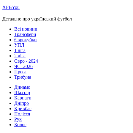
Х
FB
You
Детально про український футбол
Всі новини
Трансфери
Єврокубки
УПЛ
1 ліга
2 ліга
Євро - 2024
ЧС -2026
Преса
Трибуна
Динамо
Шахтар
Карпати
Дніпро
Кривбас
Полісся
Рух
Колос