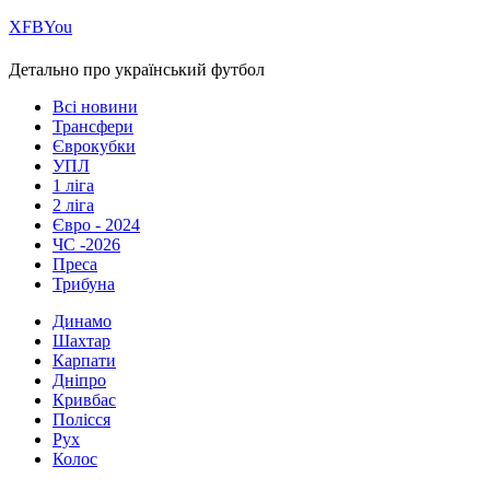
Х
FB
You
Детально про український футбол
Всі новини
Трансфери
Єврокубки
УПЛ
1 ліга
2 ліга
Євро - 2024
ЧС -2026
Преса
Трибуна
Динамо
Шахтар
Карпати
Дніпро
Кривбас
Полісся
Рух
Колос