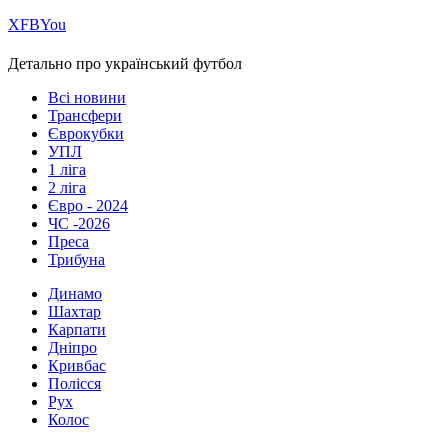
Х
FB
You
Детально про український футбол
Всі новини
Трансфери
Єврокубки
УПЛ
1 ліга
2 ліга
Євро - 2024
ЧС -2026
Преса
Трибуна
Динамо
Шахтар
Карпати
Дніпро
Кривбас
Полісся
Рух
Колос