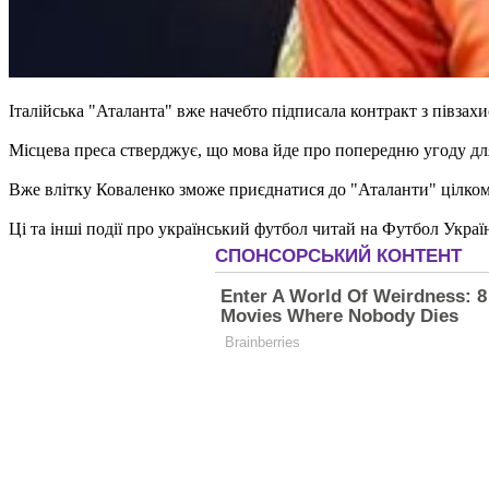
Італійська "Аталанта" вже начебто підписала контракт з півза
Місцева преса стверджує, що мова йде про попередню угоду для 
Вже влітку Коваленко зможе приєднатися до "Аталанти" цілком
Ці та інші події про український футбол читай на Футбол Украї