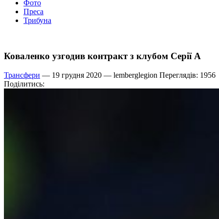
Фото
Преса
Трибуна
Коваленко узгодив контракт з клубом Серії А
Трансфери
— 19 грудня 2020 —
lemberglegion
Переглядів: 1956
Поділитись: