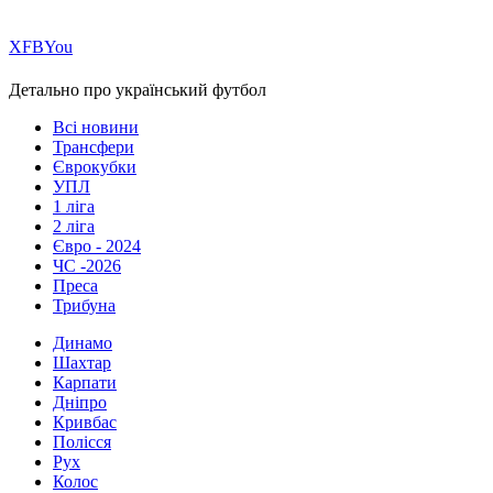
Х
FB
You
Детально про український футбол
Всі новини
Трансфери
Єврокубки
УПЛ
1 ліга
2 ліга
Євро - 2024
ЧС -2026
Преса
Трибуна
Динамо
Шахтар
Карпати
Дніпро
Кривбас
Полісся
Рух
Колос