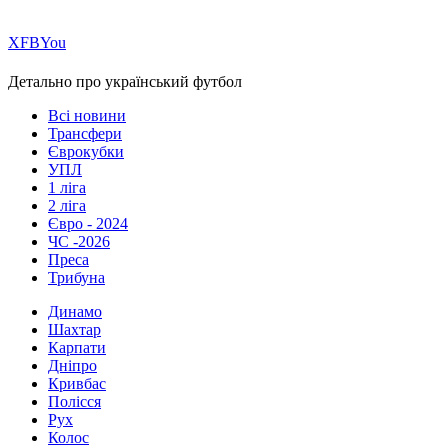
Х
FB
You
Детально про український футбол
Всі новини
Трансфери
Єврокубки
УПЛ
1 ліга
2 ліга
Євро - 2024
ЧС -2026
Преса
Трибуна
Динамо
Шахтар
Карпати
Дніпро
Кривбас
Полісся
Рух
Колос