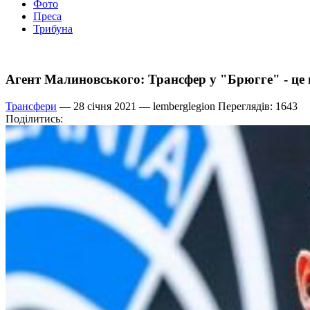
Фото
Преса
Трибуна
Агент Малиновського: Трансфер у "Брюгге" - це 
Трансфери
— 28 січня 2021 —
lemberglegion
Переглядів: 1643
Поділитись: