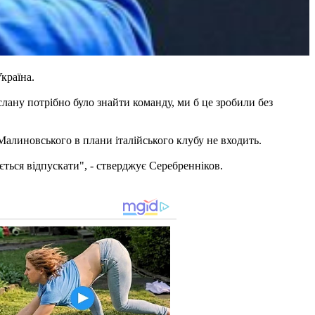
країна.
слану потрібно було знайти команду, ми б це зробили без
Малиновського в плани італійського клубу не входить.
ається відпускати", - стверджує Серебренніков.