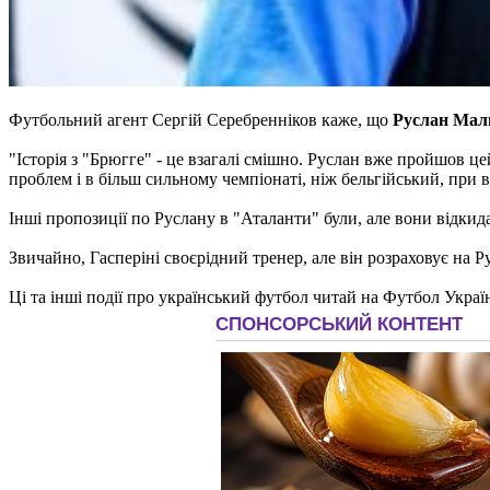
Футбольний агент Сергій Серебренніков каже, що
Руслан Мал
"Історія з "Брюгге" - це взагалі смішно. Руслан вже пройшов це
проблем і в більш сильному чемпіонаті, ніж бельгійський, при в
Інші пропозиції по Руслану в "Аталанти" були, але вони відкид
Звичайно, Гасперіні своєрідний тренер, але він розраховує на Р
Ці та інші події про український футбол читай на Футбол Украї