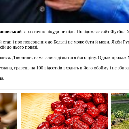
иновський
зараз точно нікуди не піде. Повідомляє сайт Футбол У
й етап і про повернення до Бельгії не може бути й мови. Якби Ру
сій до нього повазі.
алися. Дзвонили, намагалися дізнатися його ціну. Однак продаж 
услана, гравець на 100 відсотків входить в його обойму і не збир
на.