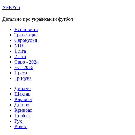
Х
FB
You
Детально про український футбол
Всі новини
Трансфери
Єврокубки
УПЛ
1 ліга
2 ліга
Євро - 2024
ЧС -2026
Преса
Трибуна
Динамо
Шахтар
Карпати
Дніпро
Кривбас
Полісся
Рух
Колос