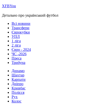
Х
FB
You
Детально про український футбол
Всі новини
Трансфери
Єврокубки
УПЛ
1 ліга
2 ліга
Євро - 2024
ЧС -2026
Преса
Трибуна
Динамо
Шахтар
Карпати
Дніпро
Кривбас
Полісся
Рух
Колос