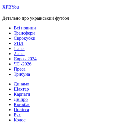
Х
FB
You
Детально про український футбол
Всі новини
Трансфери
Єврокубки
УПЛ
1 ліга
2 ліга
Євро - 2024
ЧС -2026
Преса
Трибуна
Динамо
Шахтар
Карпати
Дніпро
Кривбас
Полісся
Рух
Колос