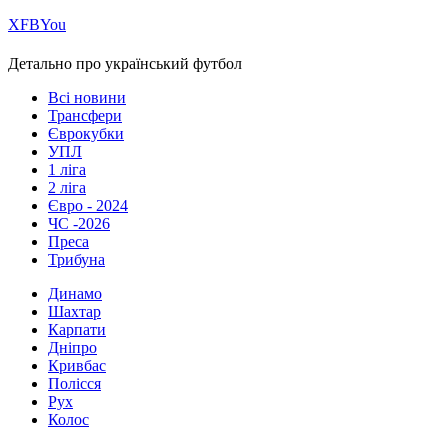
Х
FB
You
Детально про український футбол
Всі новини
Трансфери
Єврокубки
УПЛ
1 ліга
2 ліга
Євро - 2024
ЧС -2026
Преса
Трибуна
Динамо
Шахтар
Карпати
Дніпро
Кривбас
Полісся
Рух
Колос