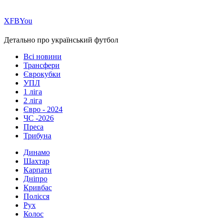
Х
FB
You
Детально про український футбол
Всі новини
Трансфери
Єврокубки
УПЛ
1 ліга
2 ліга
Євро - 2024
ЧС -2026
Преса
Трибуна
Динамо
Шахтар
Карпати
Дніпро
Кривбас
Полісся
Рух
Колос