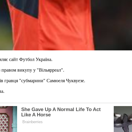
мляє сайт Футбол Україна.
з правом викупу у "Вільярреал".
тів гравця "субмарини" Самюеля Чуквуезе.
на.